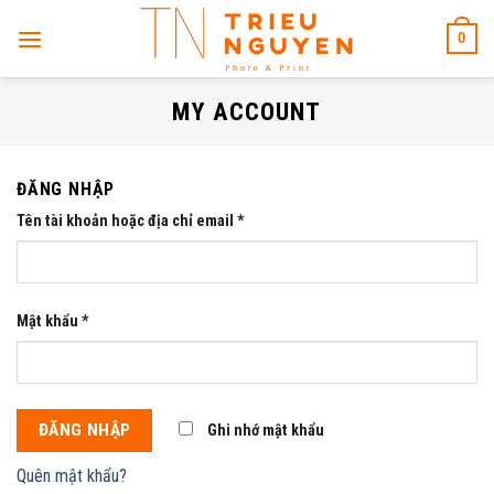
Skip
0
to
content
MY ACCOUNT
ĐĂNG NHẬP
Tên tài khoản hoặc địa chỉ email
*
Mật khẩu
*
ĐĂNG NHẬP
Ghi nhớ mật khẩu
Quên mật khẩu?