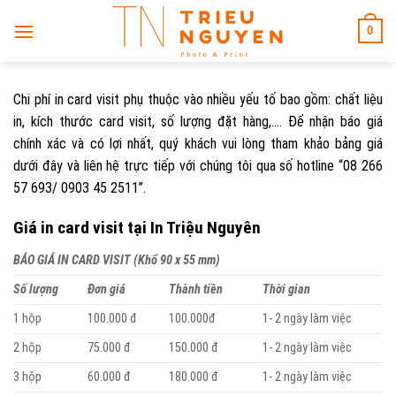
Skip
0
to
content
Chi phí in card visit phụ thuộc vào nhiều yếu tố bao gồm: chất liệu
in, kích thước card visit, số lượng đặt hàng,…. Để nhận báo giá
chính xác và có lợi nhất, quý khách vui lòng tham khảo bảng giá
dưới đây và liên hệ trực tiếp với chúng tôi qua số hotline “08 266
57 693/ 0903 45 2511”.
Giá in card visit tại In Triệu Nguyên
BÁO GIÁ IN CARD VISIT (Khổ 90 x 55 mm)
Số lượng
Đơn giá
Thành tiền
Thời gian
1 hộp
100.000 đ
100.000đ
1- 2 ngày làm việc
2 hộp
75.000 đ
150.000 đ
1- 2 ngày làm việc
3 hộp
60.000 đ
180.000 đ
1- 2 ngày làm việc