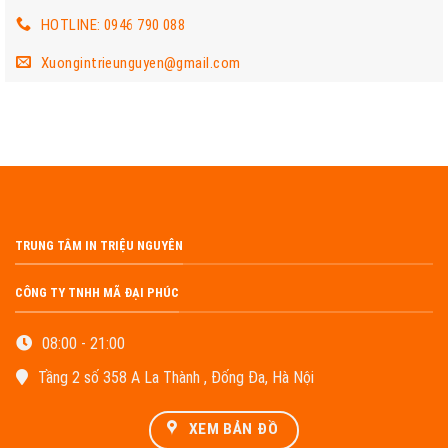
HOTLINE: 0946 790 088
Xuongintrieunguyen@gmail.com
TRUNG TÂM IN TRIỆU NGUYÊN
CÔNG TY TNHH MÃ ĐẠI PHÚC
08:00 - 21:00
Tầng 2 số 358 A La Thành , Đống Đa, Hà Nội
XEM BẢN ĐỒ